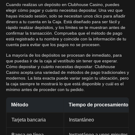
Cuando realizas un depósito en Clubhouse Casino, puedes
elegir cómo pagar y cuánto necesitas depositar. Una vez que
hayas iniciado sesión, solo se necesitan unos clics para añadir
dinero a tu cuenta en la Caja. Está diseñado para ser fácil y
rápido realizar depósitos, y los límites se te muestran antes de
confirmar la transacción. Comprueba que el método de pago
está registrado a tu nombre y coincide con la información de tu
cuenta para evitar que los pagos no se procesen.
La mayoría de los depósitos se procesan de inmediato, para
que puedas ir de la caja al vestíbulo sin tener que esperar.
Cómo depositar y cuánto necesitas depositar: Clubhouse
Casino acepta una variedad de métodos de pago tradicionales y
modernos. La lista exacta puede variar según tu ubicación, pero
la caja siempre te mostrará lo que está disponible y cuál es el
mínimo antes de proceder con tu pedido.
Método
Tiempo de procesamiento
Tarjeta bancaria
Instantáneo
Banca en línea
Instantáneo a unos minutos