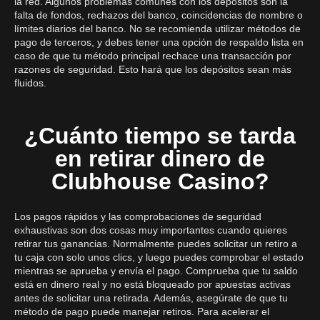
la red. Algunos problemas comunes con los depósitos son la
falta de fondos, rechazos del banco, coincidencias de nombre o
límites diarios del banco. No se recomienda utilizar métodos de
pago de terceros, y debes tener una opción de respaldo lista en
caso de que tu método principal rechace una transacción por
razones de seguridad. Esto hará que los depósitos sean más
fluidos.
¿Cuánto tiempo se tarda
en retirar dinero de
Clubhouse Casino?
Los pagos rápidos y las comprobaciones de seguridad
exhaustivas son dos cosas muy importantes cuando quieres
retirar tus ganancias. Normalmente puedes solicitar un retiro a
tu caja con solo unos clics, y luego puedes comprobar el estado
mientras se aprueba y envía el pago. Comprueba que tu saldo
está en dinero real y no está bloqueado por apuestas activas
antes de solicitar una retirada. Además, asegúrate de que tu
método de pago puede manejar retiros. Para acelerar el