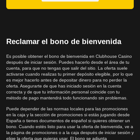
Reclamar el bono de bienvenida
Es posible obtener el bono de bienvenida en Clubhouse Casino
después de iniciar sesión. Puedes hacerlo desde el área de tu
cuenta, para que no tengas que salir del sitio. La oferta suele
activarse cuando realizas tu primer depósito elegible, por lo que
es mejor hacerlo antes de depositar dinero para no perder la
oferta. Asegurarte de que has iniciado sesión en la cuenta
correcta y de que tu información personal coincide con tu
método de pago mantendrá todo funcionando sin problemas.
Puede depender de las normas locales para las promociones
en la caja y la sección de promociones si estás jugando desde
España o tienes documentos de español si quieres obtener un
bono. Cuando estés listo para usar la oferta de bienvenida, ve a
la página de promociones o a la caja después de iniciar sesión y
elige la oferta que quieras usar. El bono se adjunta