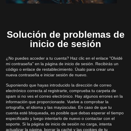
Solución de problemas de
inicio de sesión
¿No puedes acceder a tu cuenta? Haz clic en el enlace "Olvidé
mi contraseña" en la página de inicio de sesión. Recibirás un
código o enlace de restablecimiento. Úsalo para crear una
nueva contraseña e iniciar sesión de nuevo.
Suponiendo que hayas introducido la dirección de correo
electrónico correcta al registrarte, comprueba tu carpeta de
spam si no ves el correo electrónico. Hay algunos errores en la
información que proporcionaste. Vuelve a comprobar la
ortografía, el idioma y las mayúsculas. En caso de que tu
cuenta esté bloqueada, es posible que debas esperar el tiempo
especificado y luego intentarlo de nuevo o contactar con el
soporte. Si la página de inicio de sesión no carga, intenta
actualizar la página, borrar la caché y las cookies de tu