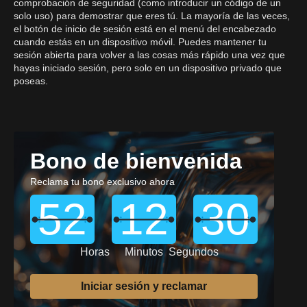
comprobación de seguridad (como introducir un código de un
solo uso) para demostrar que eres tú. La mayoría de las veces,
el botón de inicio de sesión está en el menú del encabezado
cuando estás en un dispositivo móvil. Puedes mantener tu
sesión abierta para volver a las cosas más rápido una vez que
hayas iniciado sesión, pero solo en un dispositivo privado que
poseas.
Bono de bienvenida
Reclama tu bono exclusivo ahora
52
12
28
Horas
Minutos
Segundos
Iniciar sesión y reclamar