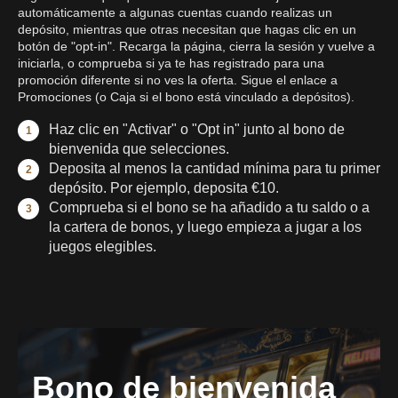
automáticamente a algunas cuentas cuando realizas un
depósito, mientras que otras necesitan que hagas clic en un
botón de "opt-in". Recarga la página, cierra la sesión y vuelve a
iniciarla, o comprueba si ya te has registrado para una
promoción diferente si no ves la oferta. Sigue el enlace a
Promociones (o Caja si el bono está vinculado a depósitos).
Haz clic en "Activar" o "Opt in" junto al bono de
bienvenida que selecciones.
Deposita al menos la cantidad mínima para tu primer
depósito. Por ejemplo, deposita €10.
Comprueba si el bono se ha añadido a tu saldo o a
la cartera de bonos, y luego empieza a jugar a los
juegos elegibles.
Bono de bienvenida