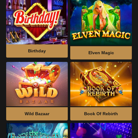
Birthday
Elven Magic
Wild Bazaar
Book Of Rebirth