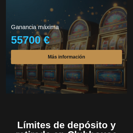
Ganancia máxima
55700 €
Más información
Límites de depósito y