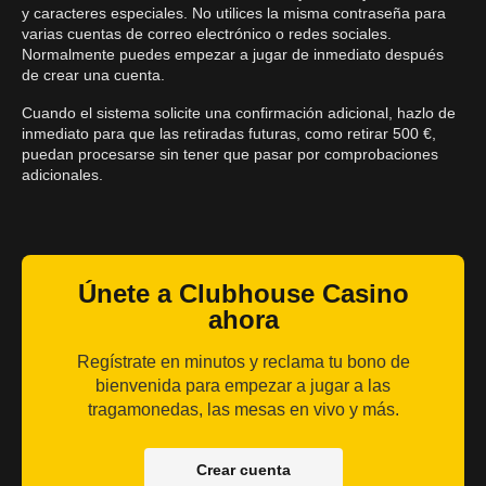
y caracteres especiales. No utilices la misma contraseña para
varias cuentas de correo electrónico o redes sociales.
Normalmente puedes empezar a jugar de inmediato después
de crear una cuenta.
Cuando el sistema solicite una confirmación adicional, hazlo de
inmediato para que las retiradas futuras, como retirar 500 €,
puedan procesarse sin tener que pasar por comprobaciones
adicionales.
Únete a Clubhouse Casino
ahora
Regístrate en minutos y reclama tu bono de
bienvenida para empezar a jugar a las
tragamonedas, las mesas en vivo y más.
Crear cuenta