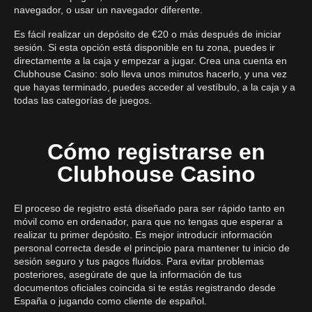
navegador, o usar un navegador diferente.
Es fácil realizar un depósito de €20 o más después de iniciar
sesión. Si esta opción está disponible en tu zona, puedes ir
directamente a la caja y empezar a jugar. Crea una cuenta en
Clubhouse Casino: solo lleva unos minutos hacerlo, y una vez
que hayas terminado, puedes acceder al vestíbulo, a la caja y a
todas las categorías de juegos.
Cómo registrarse en
Clubhouse Casino
El proceso de registro está diseñado para ser rápido tanto en
móvil como en ordenador, para que no tengas que esperar a
realizar tu primer depósito. Es mejor introducir información
personal correcta desde el principio para mantener tu inicio de
sesión seguro y tus pagos fluidos. Para evitar problemas
posteriores, asegúrate de que la información de tus
documentos oficiales coincida si te estás registrando desde
España o jugando como cliente de español.