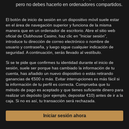
pero no debes hacerlo en ordenadores compartidos.
El botón de inicio de sesión en un dispositivo móvil suele estar
en el área de navegación superior y funciona de la misma
manera que en un ordenador de escritorio. Abre el sitio web
oficial de Clubhouse Casino, haz clic en "Iniciar sesión",
introduce tu dirección de correo electrónico o nombre de
usuario y contraseña, y luego sigue cualquier indicación de
seguridad. A continuación, serás llevado al vestíbulo.
Si se te pide que confirmes tu identidad durante el inicio de
sesión, suele ser porque has cambiado la información de tu
cuenta, has añadido un nuevo dispositivo o estás retirando
ganancias de €500 o más. Evitar interrupciones es más fácil si
la información de tu perfil es correcta. Comprueba que tu
método de pago es aceptado y que tienes suficiente dinero para
realizar un depósito (por ejemplo, depositar €10) antes de ir a la
caja. Si no es así, tu transacción será rechazada.
Iniciar sesión ahora